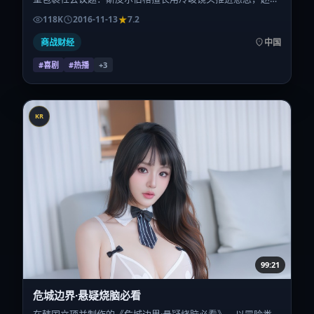
颖、安妮·海瑟薇、白百何、胡歌、张家辉、秦昊的对手戏为
118K
2016-11-13
7.2
看点之一。上映时间：2016-11-13；片长170分钟；适合关注
现实质感与类型片结构的观众。
商战财经
中国
#喜剧
#热播
+
3
KR
99:21
危城边界·悬疑烧脑必看