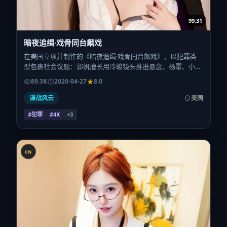
99:31
暗夜追缉·戏骨同台飙戏
在美国立项并制作的《暗夜追缉·戏骨同台飙戏》，以犯罪类
型包裹社会议题：郭帆擅长用冷峻镜头推进悬念，杨幂、小松
菜奈、木村拓哉、朱一龙、郑秀文的对手戏为看点之一。上映
89.3K
2020-04-27
8.0
时间：2020-04-27；片长150分钟；适合关注现实质感与类型
片结构的观众。
谍战风云
美国
#犯罪
#4K
+
3
CN