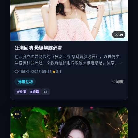
99:39
狂潮回响·悬疑烧脑必看
在印度立项并制作的《狂潮回响·悬疑烧脑必看》，以爱情类
型包裹社会议题：文牧野擅长用冷峻镜头推进悬念，吴京、刘
亦菲、朱一龙、胡歌、汤唯的对手戏为看点之一。上映时间：
106K
2025-05-15
8.1
2025-05-15；片长114分钟；适合关注现实质感与类型片结构
的观众。
弹幕互动
印度
#爱情
#独播
+
3
HK