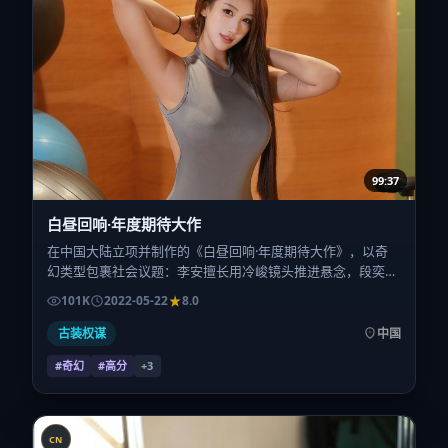
99:37
白昼回响·年度期待大作
在中国大陆立项并制作的《白昼回响·年度期待大作》，以奇
幻类型包裹社会议题：李安擅长用冷峻镜头推进悬念，段奕
宏、易烊千玺、周冬雨、刘青云、小松菜奈的对手戏为看点之
101K
2022-05-22
8.0
一。上映时间：2022-05-22；片长165分钟；适合关注现实质
感与类型片结构的观众。
古装权谋
中国
#奇幻
#高分
+
3
CN