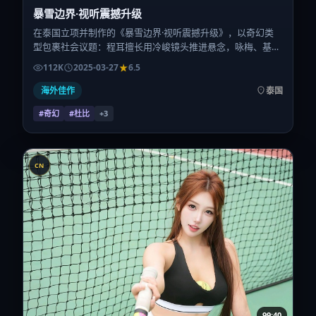
暴雪边界·视听震撼升级
在泰国立项并制作的《暴雪边界·视听震撼升级》，以奇幻类
型包裹社会议题：程耳擅长用冷峻镜头推进悬念，咏梅、基里
安·墨菲、张家辉、胡歌、张子枫、吴京的对手戏为看点之
112K
2025-03-27
6.5
一。上映时间：2025-03-27；片长125分钟；适合关注现实质
感与类型片结构的观众。
海外佳作
泰国
#奇幻
#杜比
+
3
CN
99:40