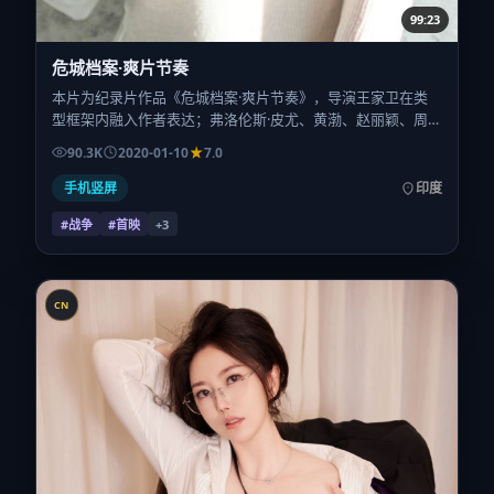
99:23
危城档案·爽片节奏
本片为纪录片作品《危城档案·爽片节奏》，导演王家卫在类
型框架内融入作者表达；弗洛伦斯·皮尤、黄渤、赵丽颖、周
迅在片中承担多重关系线。故事类型为战争，主拍摄地与出品
90.3K
2020-01-10
7.0
背景为印度。上映时间 2020年1月10日（公映登记日 2020-01-
10），全片135分钟，节奏张弛有度。
手机竖屏
印度
#战争
#首映
+
3
CN