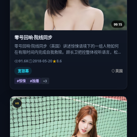
99:15
零号回响·院线同步
零号回响·院线同步（英国）讲述惊悚语境下的一组人物如何
在有限时间内完成自我救赎。顾长卫把控整体视听语言，松坂
桃李、汤姆·哈迪、古天乐、提莫西·查拉梅、柯震东的表演层
91.6K
2018-05-20
8.6
次丰富。影片定于 2018-05-20 起陆续登陆院线与网络平台，
春季档公映，片长103分钟。
宽银幕
英国
#惊悚
#独播
+
3
KR