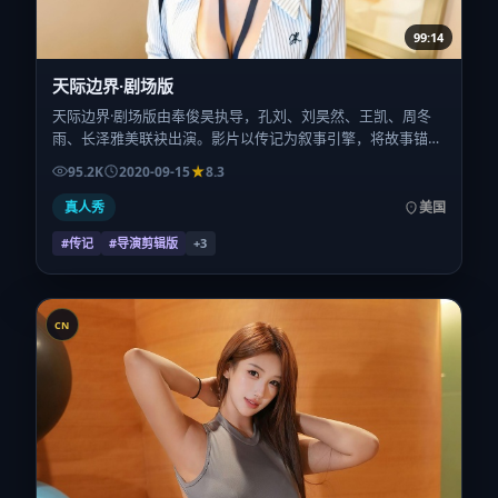
99:14
天际边界·剧场版
天际边界·剧场版由奉俊昊执导，孔刘、刘昊然、王凯、周冬
雨、长泽雅美联袂出演。影片以传记为叙事引擎，将故事锚定
在美国，借跨文化视角下的群像碰撞推进人物抉择与反转。
95.2K
2020-09-15
8.3
2020年9月15日于美国首映（国庆档前后），片长122分钟，
适合喜欢强情节与细腻表演的观众。
真人秀
美国
#传记
#导演剪辑版
+
3
CN