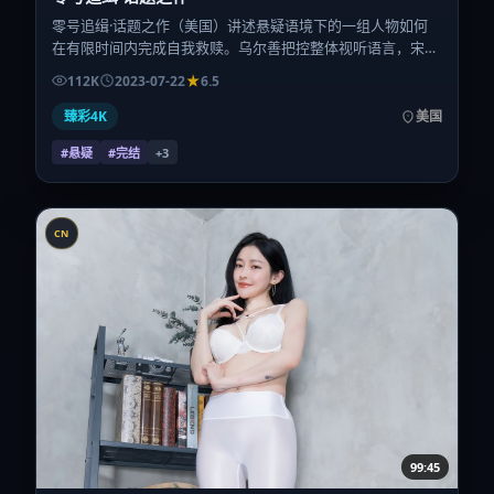
零号追缉·话题之作（美国）讲述悬疑语境下的一组人物如何
在有限时间内完成自我救赎。乌尔善把控整体视听语言，宋
佳、杨幂、安妮·海瑟薇、周迅、咏梅、梁朝伟的表演层次丰
112K
2023-07-22
6.5
富。影片定于 2023-07-22 起陆续登陆院线与网络平台，暑期
档公映，片长125分钟。
臻彩4K
美国
#悬疑
#完结
+
3
CN
99:45