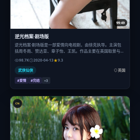
99:49
逆光档案·剧场版
逆光档案·剧场版是一部爱情向电视剧，由徐克执导。主演包
括周冬雨、赞达亚、章子怡、王凯。作品主要在英国取景与发
行，2020年春季档与观众见面，首映日期 2020-04-13，正片
98.7K
2020-04-13
9.3
时长105分钟。
武侠仙侠
英国
#爱情
#完结
+
3
CN