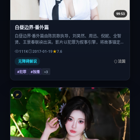
99:53
白昼边界·番外篇
白昼边界·番外篇由陈凯歌执导，刘昊然、周迅、倪妮、全智
贤、王景春联袂出演。影片以犯罪为叙事引擎，将故事锚定在
法国，借跨文化视角下的群像碰撞推进人物抉择与反转。2017
111K
2017-01-19
7.6
年1月19日于法国首映（春节档前后），片长157分钟，适合
喜欢强情节与细腻表演的观众。
无障碍解说
法国
#犯罪
#独播
+
3
JP