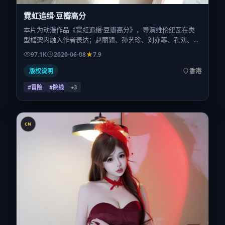
霓虹追缉·豆瓣高分
本片为动漫作品《霓虹追缉·豆瓣高分》，导演维伦纽瓦在类
型框架内融入作者表达；赵丽颖、孙艺珍、刘亦菲、孔刘、刘
青云、金城武在片中承担多重关系线。故事类型为冒险，主拍
97.1K
2020-06-08
7.9
摄地与出品背景为中国香港。上映时间 2020年6月8日（公映
登记日 2020-06-08），全片169分钟，节奏张弛有度。
版权说明
香港
#冒险
#院线
+
3
CN