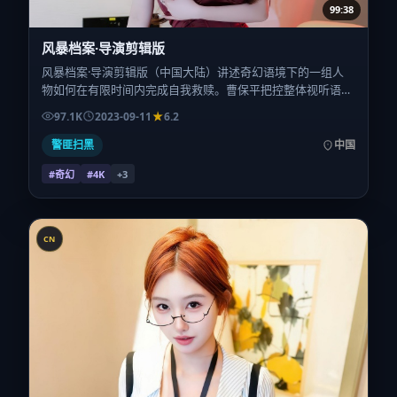
99:38
风暴档案·导演剪辑版
风暴档案·导演剪辑版（中国大陆）讲述奇幻语境下的一组人
物如何在有限时间内完成自我救赎。曹保平把控整体视听语
言，安妮·海瑟薇、宋佳、任素汐、木村拓哉、朱一龙、白百
97.1K
2023-09-11
6.2
何的表演层次丰富。影片定于 2023-09-11 起陆续登陆院线与
网络平台，国庆档前后公映，片长143分钟。
警匪扫黑
中国
#奇幻
#4K
+
3
CN