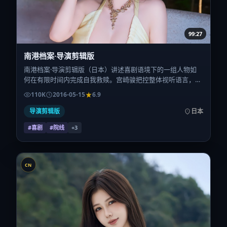
99:27
南港档案·导演剪辑版
南港档案·导演剪辑版（日本）讲述喜剧语境下的一组人物如
何在有限时间内完成自我救赎。宫崎骏把控整体视听语言，长
泽雅美、周迅、热依扎、王景春、杨紫的表演层次丰富。影片
110K
2016-05-15
6.9
定于 2016-05-15 起陆续登陆院线与网络平台，春季档公映，
片长105分钟。
导演剪辑版
日本
#喜剧
#院线
+
3
CN