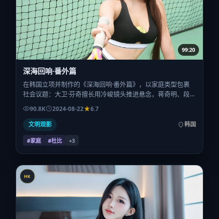
99:20
深海回响·番外篇
在韩国立项并制作的《深海回响·番外篇》，以家庭类型包裹
社会议题：大卫·芬奇擅长用冷峻镜头推进悬念，蒋奇明、段
奕宏、朱一龙、沈腾的对手戏为看点之一。上映时间：2024-
90.8K
2024-08-22
6.7
08-22；片长172分钟；适合关注现实质感与类型片结构的观
众。
文明观影
韩国
#家庭
#杜比
+
3
HK