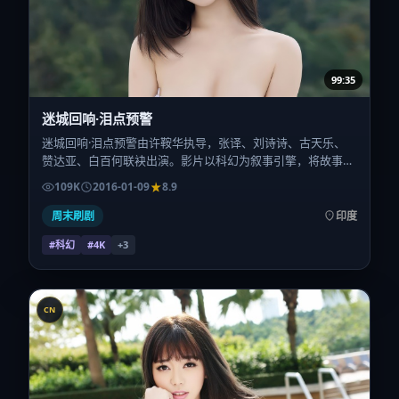
99:35
迷城回响·泪点预警
迷城回响·泪点预警由许鞍华执导，张译、刘诗诗、古天乐、
赞达亚、白百何联袂出演。影片以科幻为叙事引擎，将故事锚
定在印度，借当代中国的现实肌理推进人物抉择与反转。2016
109K
2016-01-09
8.9
年1月9日于印度首映（春节档前后），片长163分钟，适合喜
欢强情节与细腻表演的观众。
周末刷剧
印度
#科幻
#4K
+
3
CN