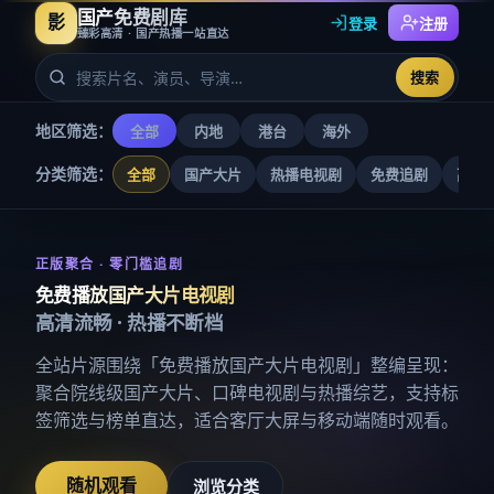
国产免费剧库
影
登录
注册
臻彩高清 · 国产热播一站直达
搜索
地区筛选：
全部
内地
港台
海外
分类筛选：
全部
国产大片
热播电视剧
免费追剧
高清
免费播放国产大片电视剧
-
国产
正版聚合 · 零门槛追剧
免费播放国产大片电视剧
高清流畅 · 热播不断档
全站片源围绕「
免费播放国产大片电视剧
」整编呈现：
聚合院线级国产大片、口碑电视剧与热播综艺，支持标
签筛选与榜单直达，适合客厅大屏与移动端随时观看。
随机观看
浏览分类