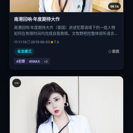
99:14
南港回响·年度期待大作
南港回响·年度期待大作（泰国）讲述犯罪语境下的一组人物
如何在有限时间内完成自我救赎。文牧野把控整体视听语言，
孙艺珍、提莫西·查拉梅、章子怡、安妮·海瑟薇、辛芷蕾的表
111K
2019-06-03
7.6
演层次丰富。影片定于 2019-06-03 起陆续登陆院线与网络平
台，暑期档公映，片长161分钟。
省流模式
泰国
#犯罪
#IMAX
+
3
CN