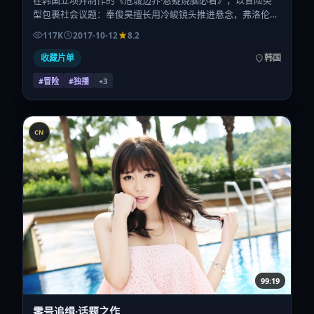
在韩国立项并制作的《危城边界·悬疑烧脑必看》，以冒险类
型包裹社会议题：奉俊昊擅长用冷峻镜头推进悬念，弗洛伦斯
·皮尤、安藤樱、周迅、刘诗诗、朱一龙、章子怡的对手戏为
117K
2017-10-12
8.2
看点之一。上映时间：2017-10-12；片长143分钟；适合关注
现实质感与类型片结构的观众。
收藏片单
韩国
#冒险
#独播
+
3
CN
99:19
零号追缉·话题之作