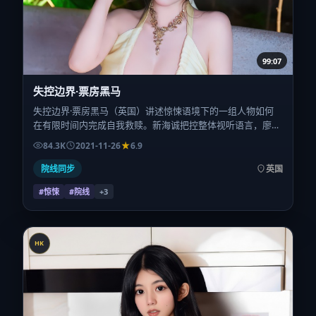
99:07
失控边界·票房黑马
失控边界·票房黑马（英国）讲述惊悚语境下的一组人物如何
在有限时间内完成自我救赎。新海诚把控整体视听语言，廖
凡、孙艺珍、桂纶镁、章子怡、赞达亚、赵涛的表演层次丰
84.3K
2021-11-26
6.9
富。影片定于 2021-11-26 起陆续登陆院线与网络平台，贺岁
档前后公映，片长122分钟。
院线同步
英国
#惊悚
#院线
+
3
HK