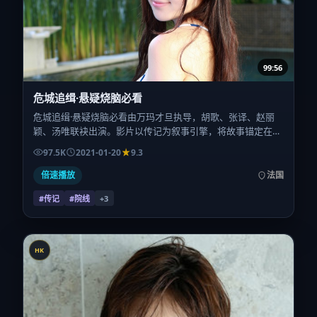
99:56
危城追缉·悬疑烧脑必看
危城追缉·悬疑烧脑必看由万玛才旦执导，胡歌、张译、赵丽
颖、汤唯联袂出演。影片以传记为叙事引擎，将故事锚定在法
国，借跨文化视角下的群像碰撞推进人物抉择与反转。2021年
97.5K
2021-01-20
9.3
1月20日于法国首映（春节档前后），片长103分钟，适合喜
欢强情节与细腻表演的观众。
倍速播放
法国
#传记
#院线
+
3
HK