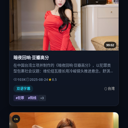
99:02
暗夜回响·豆瓣高分
在中国台湾立项并制作的《暗夜回响·豆瓣高分》，以犯罪类
型包裹社会议题：维伦纽瓦擅长用冷峻镜头推进悬念，舒淇、
赵丽颖、安藤樱、白宇的对手戏为看点之一。上映时间：
103K
2025-08-24
8.5
2025-08-24；片长135分钟；适合关注现实质感与类型片结构
的观众。
双语字幕
台湾
#犯罪
#院线
+
3
CN