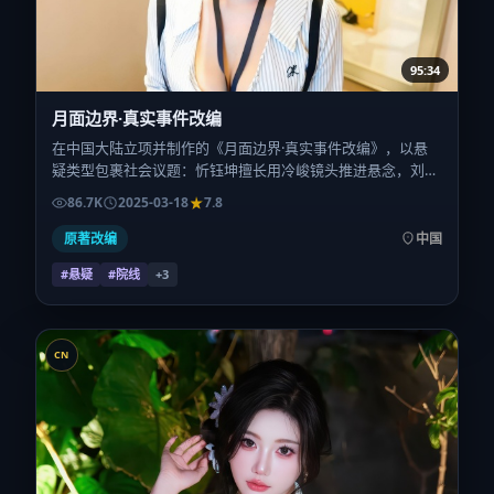
95:34
月面边界·真实事件改编
在中国大陆立项并制作的《月面边界·真实事件改编》，以悬
疑类型包裹社会议题：忻钰坤擅长用冷峻镜头推进悬念，刘诗
诗、杨幂、周迅、提莫西·查拉梅、咏梅的对手戏为看点之
86.7K
2025-03-18
7.8
一。上映时间：2025-03-18；片长95分钟；适合关注现实质感
与类型片结构的观众。
原著改编
中国
#悬疑
#院线
+
3
CN