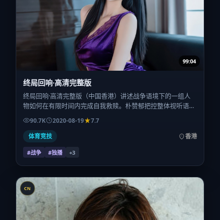
99:04
终局回响·高清完整版
终局回响·高清完整版（中国香港）讲述战争语境下的一组人
物如何在有限时间内完成自我救赎。朴赞郁把控整体视听语
言，菅田将晖、宋佳、秦昊、李秉宪的表演层次丰富。影片定
90.7K
2020-08-19
7.7
于 2020-08-19 起陆续登陆院线与网络平台，暑期档公映，片
长169分钟。
体育竞技
香港
#战争
#独播
+
3
CN