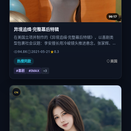
99:17
异境追缉·完整幕后特辑
在美国立项并制作的《异境追缉·完整幕后特辑》，以喜剧类
型包裹社会议题：李安擅长用冷峻镜头推进悬念，张家辉、赞
达亚、周冬雨、童瑶、蒋奇明的对手戏为看点之一。上映时
94.8K
2021-05-21
8.3
间：2021-05-21；片长167分钟；适合关注现实质感与类型片
结构的观众。
热搜同款
美国
#喜剧
#IMAX
+
3
CN