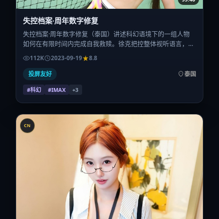
失控档案·周年数字修复
失控档案·周年数字修复（泰国）讲述科幻语境下的一组人物
如何在有限时间内完成自我救赎。徐克把控整体视听语言，安
妮·海瑟薇、齐溪、长泽雅美、辛芷蕾的表演层次丰富。影片
112K
2023-09-19
8.8
定于 2023-09-19 起陆续登陆院线与网络平台，国庆档前后公
映，片长163分钟。
投屏友好
泰国
#科幻
#IMAX
+
3
CN