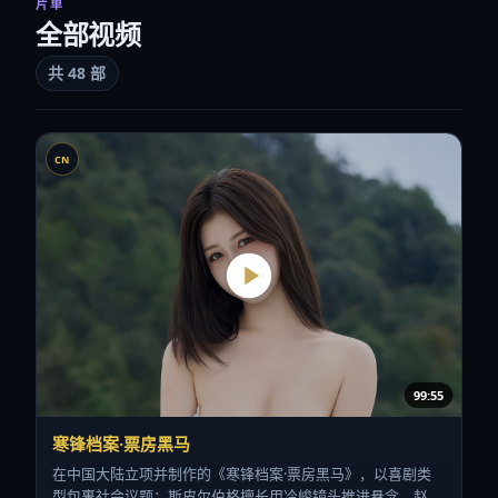
片单
全部视频
共
48
部
CN
99:55
寒锋档案·票房黑马
在中国大陆立项并制作的《寒锋档案·票房黑马》，以喜剧类
型包裹社会议题：斯皮尔伯格擅长用冷峻镜头推进悬念，赵丽