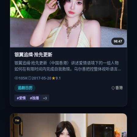
98:47
银翼追缉·抢先更新
银翼追缉·抢先更新（中国香港）讲述爱情语境下的一组人物
如何在有限时间内完成自我救赎。乌尔善把控整体视听语言，
金城武、瑛太、松坂桃李、吴京的表演层次丰富。影片定于
105K
2017-05-20
9.1
2017-05-20 起陆续登陆院线与网络平台，春季档公映，片长
98分钟。
追剧日历
香港
#爱情
#独播
+
3
TW